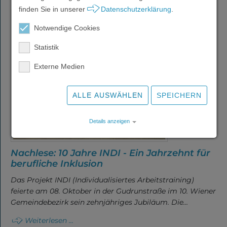
finden Sie in unserer
Datenschutzerklärung
.
Über uns
Notwendige Cookies
Statistik
Karriere
Externe Medien
ALLE AUSWÄHLEN
SPEICHERN
Aktuelles
Details anzeigen
Impressum
|
Datenschutz
Schnelle
Nachlese: 10 Jahre INDI - Ein Jahrzehnt für
Hilfe
berufliche Inklusion
Das Projekt INDI (Individualisiertes Arbeitstraining)
feierte am 08. Oktober in der Gudrunstraße im 10. Wiener
Events
Gemeindebezirk sein zehnjähriges Jubiläum. Die…
Weiterlesen ...