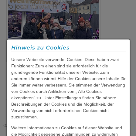
Beratung &
Behandlung
Freizeit
Hinweis zu Cookies
Berufliche
Unsere Webseite verwendet Cookies. Diese haben zwei
Integration
Funktionen: Zum einen sind sie erforderlich für die
Tolles Engagement für das Ö3-
grundlegende Funktionalität unserer Website. Zum
Weihnachtswunder!
anderen können wir mit Hilfe der Cookies unsere Inhalte für
Mitarbeiter*innen der PSZ aus dem PSD Wiener Neustadt
Sie immer weiter verbessern. Sie stimmen der Verwendung
Wohnen
und Neunkirchen haben privat die Initiative ergriffen und
von Cookies durch Anklicken von „ Alle Cookies
akzeptieren“ zu. Unter Einstellungen finden Sie nähere
Spenden für das Ö3-Weihnachtswunder gesammelt.…
Beschreibungen der Cookies und die Möglichkeit, der
Weiterlesen ...
Verwendung von nicht erforderlichen Cookies nicht
PSZ
zuzustimmen.
Akademie
02.01.2025
Weitere Informationen zu Cookies auf dieser Website und
die Möglichkeit gegebene Zustimmungen zu widerrufen