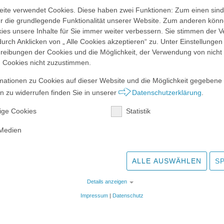
ite verwendet Cookies. Diese haben zwei Funktionen: Zum einen sind
für die grundlegende Funktionalität unserer Website. Zum anderen könn
kies unsere Inhalte für Sie immer weiter verbessern. Sie stimmen der
ffnung werkRaum Wolkersdorf
urch Anklicken von „ Alle Cookies akzeptieren“ zu. Unter Einstellungen
reibungen der Cookies und die Möglichkeit, der Verwendung von nicht
n Cookies nicht zuzustimmen.
mationen zu Cookies auf dieser Website und die Möglichkeit gegebene
 gezwungen, die Eröffnung unseres
dorf am Donnerstag, den 19. September,
 zu widerrufen finden Sie in unserer
Datenschutzerklärung
.
 der Tatsache, dass weite Teile
ige Cookies
Statistik
terhin als Katastrophengebiet gelten, fühlen
wortung, Solidarität mit den von der
 Medien
Betroffenen zu zeigen. Ihre Unterstützung
er Stelle.
ALLE AUSWÄHLEN
S
t uns nicht leichtgefallen, besonders im
e Arbeit unseres Teams und unserer
Details anzeigen
l Engagement in den Umzug, den Neustart
Impressum
|
Datenschutz
 für die Eröffnungsfeier investiert haben.
lte einen freudigen Neubeginn und den