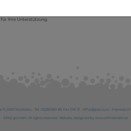
ss dieses Prozesses markieren.
ständnis in dieser schwierigen Situation und
 für Ihre Unterstützung.
e 9, 2000 Stockerau
· Tel.:
02266/661 85
, Fax DW 15 ·
office@psz.co.at
·
Impressum
©PSZ gGmbH. All rights reserved. Website designed by
www.erfinderisch.at