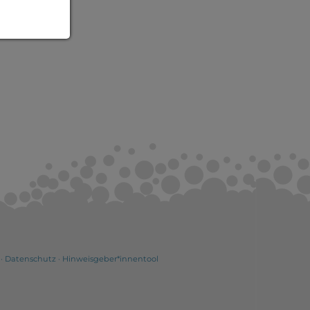
·
Datenschutz
·
Hinweisgeber*innentool