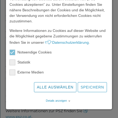
Einrichtungen!
Cookies akzeptieren“ zu. Unter Einstellungen finden Sie
nähere Beschreibungen der Cookies und die Möglichkeit,
„Die PSZ gGmbH zukunftsfit weiterzuentwickeln und
der Verwendung von nicht erforderlichen Cookies nicht
PSZ
dabei Kontinuität sowie Verlässlichkeit zu wahren, ist für
zuzustimmen.
Akademie
mich ein zentrales Anliegen. Gleichzeitig gilt es auch
Weitere Informationen zu Cookies auf dieser Website und
weiterhin innovative Akzente mit neuen Angeboten z. B.
die Möglichkeit gegebene Zustimmungen zu widerrufen
für Jugendliche, in der beruflichen Integration oder im
finden Sie in unserer
Datenschutzerklärung
.
Präventionsbereich zu setzen“, so Andrea Stoick.
Über uns
Notwendige Cookies
Sie bedankt sich bei allen Fördergeber*innen und
Partner*innen: „Erst durch deren Unterstützung können
Statistik
wir ein adäquates und zielgruppenorientiertes Angebot
Karriere
für Menschen mit psychischen Erkrankungen
Externe Medien
bereitstellen.“
ALLE AUSWÄHLEN
SPEICHERN
Die PSZ gGmbH begleitet jährlich rund 7.500 Menschen
Aktuelles
mit psychischer Erkrankung sowie deren Angehörige an
derzeit 34 Standorten in Niederösterreich und Wien.
Details anzeigen
Weitere Informationen zur PSZ finden Sie
Impressum
|
Datenschutz
Schnelle
www.psz.co.at
.