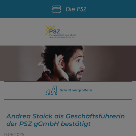
Schrift vergrößern
Andrea Stoick als Geschäftsführerin
der PSZ gGmbH bestätigt
17.06.2025