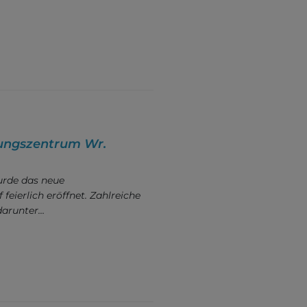
tungszentrum Wr.
rde das neue
eierlich eröffnet. Zahlreiche
 darunter…