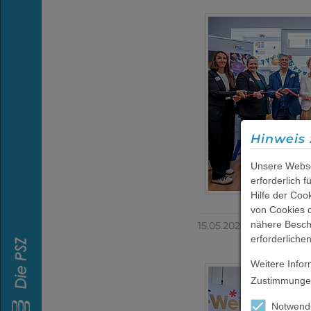
Beratung &
Behandlung
Freizeit
Hinweis 
Berufliche
Integration
Unsere Webse
erforderlich 
Hilfe der Coo
von Cookies d
Wohnen
nähere Besch
15.05.2025
erforderliche
Weitere Infor
PSZ
Zustimmungen
Akademie
Notwend