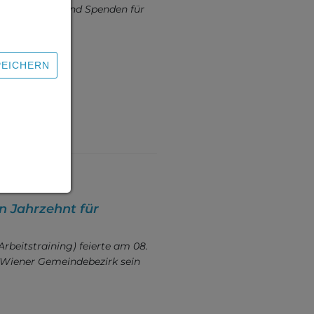
tive ergriffen und Spenden für
elt.…
PEICHERN
in Jahrzehnt für
Arbeitstraining) feierte am 08.
 Wiener Gemeindebezirk sein