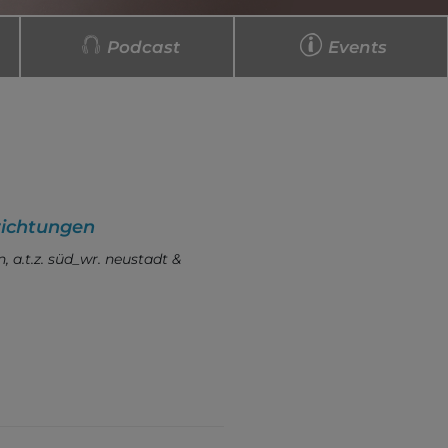
Podcast
Events
nrichtungen
a.t.z. süd_wr. neustadt &