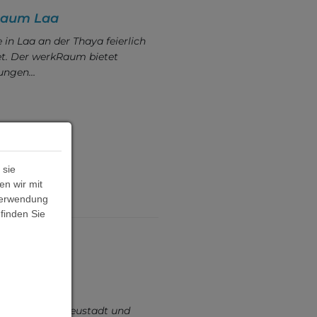
Raum Laa
in Laa an der Thaya feierlich
t. Der werkRaum bietet
kungen…
 sie
en wir mit
 Verwendung
 finden Sie
 Ö3-
 PSD Wiener Neustadt und