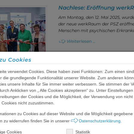
Nachlese: Eröffnung werk
Am Montag, den 12. Mai 2025, wurde 
der neue werkRaum der PSZ eröffne
Menschen mit psychischen Erkran
Weiterlesen ...
zu Cookies
ite verwendet Cookies. Diese haben zwei Funktionen: Zum einen sind
für die grundlegende Funktionalität unserer Website. Zum anderen könn
kies unsere Inhalte für Sie immer weiter verbessern. Sie stimmen der
urch Anklicken von „ Alle Cookies akzeptieren“ zu. Unter Einstellungen
reibungen der Cookies und die Möglichkeit, der Verwendung von nicht
n Cookies nicht zuzustimmen.
mationen zu Cookies auf dieser Website und die Möglichkeit gegebene
Tolles Engagement für das
Weihnachtswunder!
 zu widerrufen finden Sie in unserer
Datenschutzerklärung
.
Mitarbeiter*innen der PSZ aus dem
ige Cookies
Statistik