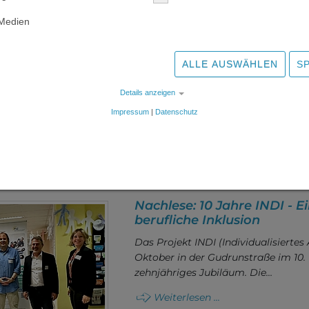
Neunkirchen haben privat die Initia
 Medien
das Ö3-Weihnachtswunder gesamm
Weiterlesen ...
ALLE AUSWÄHLEN
S
Details anzeigen
Impressum
|
Datenschutz
Nachlese: 10 Jahre INDI - E
berufliche Inklusion
Das Projekt INDI (Individualisiertes 
Oktober in der Gudrunstraße im 10.
zehnjähriges Jubiläum. Die…
Weiterlesen ...