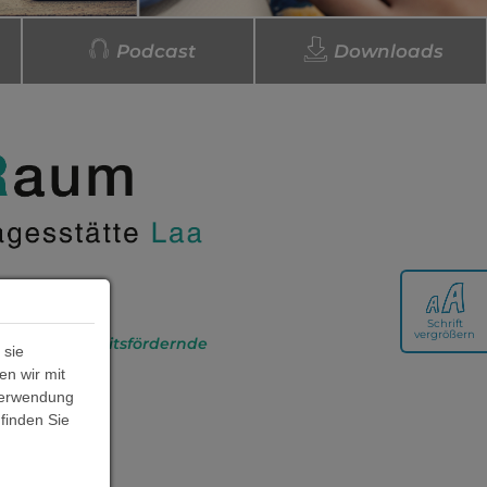
Podcast
Downloads
Schrift
vergrößern
 und gesundheitsfördernde
 sie
en wir mit
 Verwendung
 finden Sie
ruppen