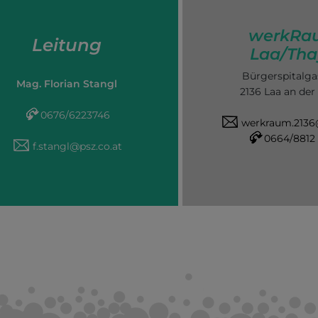
werkRa
Leitung
Laa/Tha
Bürgerspitalga
Mag. Florian Stangl
2136 Laa an der
0676/6223746
werkraum.2136
0664/8812
f.stangl@psz.co.at