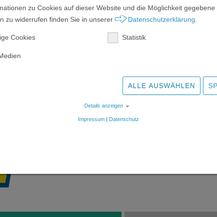
in Laa folgende Angebote
Aktivierende Gruppen
mationen zu Cookies auf dieser Website und die Möglichkeit gegebene
Kreative Gruppen
 zu widerrufen finden Sie in unserer
Datenschutzerklärung
.
Achtsamkeitsgruppe
cken von unterschiedlichen
ige Cookies
Statistik
rn, Foldern und Visitenkarten.
Freie Plätze in der Ei
 Annahme allgemeiner Aufträge
 Medien
es täglichen Mittagessens.
 Geschäftslokal
: Im
aa werden Produkte der PSZ
ALLE AUSWÄHLEN
S
Details anzeigen
Impressum
|
Datenschutz
eiten übernommen.