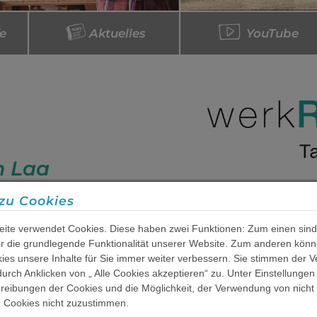
fe
Aktuelles
YouTube
 Laa
zu Cookies
lt Plätze für 21 Teilnehmer*innen
Zusätzliche Aktivitäten
ite verwendet Cookies. Diese haben zwei Funktionen: Zum einen sind
ufnahme erfolgt über Antrag beim
Angebote:
für die grundlegende Funktionalität unserer Website. Zum anderen könn
kies unsere Inhalte für Sie immer weiter verbessern. Sie stimmen der
Fachbetreuung
urch Anklicken von „ Alle Cookies akzeptieren“ zu. Unter Einstellungen
Kognitive Gruppen
reibungen der Cookies und die Möglichkeit, der Verwendung von nicht
Traumapädagogische G
n Cookies nicht zuzustimmen.
licher Fertigkeiten und sozialer
Psychoedukation