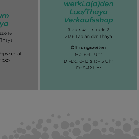
werkLa(a)den
Laa/Thaya
um
Verkaufsshop
ya
Staatsbahnstraße 2
sse 16
2136 Laa an der Thaya
 Thaya
Öffnungszeiten
@psz.co.at
Mo: 8–12 Uhr
 1030
Di–Do: 8–12 & 13–15 Uhr
Fr: 8–12 Uhr