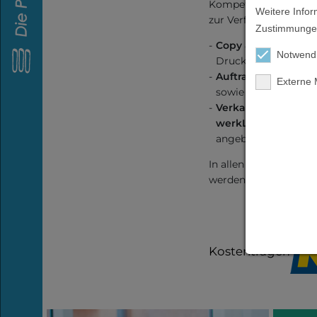
Kompetenzen stehen 
Arbeitsmarkt (PIA)
Weitere Infor
zur Verfügung.
Zustimmungen
werkRäume
Copy & Druck
: Dru
Notwend
Drucksorten wie Flye
Referenzen
Auftragswerkstatt
:
kooperierender
Externe
sowie Zubereitung d
Unternehmen
Verkauf im eigenen
werkLa(a)den
in L
angeboten.
Wohnen
In allen Werkstätten
werden Auftragsarb
PSZ
Akademie
Kostenträger:
Über uns