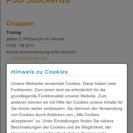
Übersicht
Gruppen
Psychosozialer Dienst
Trialog
(PSD)
jeden 3. Mittwoch im Monat
17.00 - 18.30 h
Beratung von Kindern
Keine Voranmeldung erforderlich.
psychisch kranker
Eltern (KIPKE)
02266/63 914 100
Spezielles Angebot
Suchtberatung
Hinweis zu Cookies
Beratung Kinder psychisch kranker Eltern (KIPKE)
Unsere Webseite verwendet Cookies. Diese haben zwei
Details zu diesem Angebot finden Sie
hier.
Funktionen: Zum einen sind sie erforderlich für die
Freizeit
grundlegende Funktionalität unserer Website. Zum
anderen können wir mit Hilfe der Cookies unsere Inhalte für
Sie immer weiter verbessern. Sie stimmen der Verwendung
Berufliche
Kostenträger:
von Cookies durch Anklicken von „ Alle Cookies
Integration
akzeptieren“ zu. Unter Einstellungen finden Sie nähere
Beschreibungen der Cookies und die Möglichkeit, der