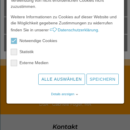
Verwendung von nicht erforderlichen Cookies nicht
zuzustimmen.
Suche
Aktuelles
Wohnen
Weitere Informationen zu Cookies auf dieser Website und
die Möglichkeit gegebene Zustimmungen zu widerrufen
YouTube
Podcast
finden Sie in unserer
Datenschutzerklärung
.
PSZ
Akademie
Notwendige Cookies
Events
Downloads & Links
Statistik
Externe Medien
Über uns
Leitung
ALLE AUSWÄHLEN
SPEICHERN
Ärztliche Leitung / Leitung Ambulanz
a
in
Prim.
Dr.
Sabine Treiber
Karriere
Details anzeigen
Psychosoziale Leitung
in
DSA
Gabriele Föger, MA
Impressum
|
Datenschutz
Aktuelles
Kontakt