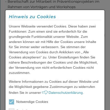
Bereitschaft zur Mitarbeit in Präventionsprojekten im
Rahmen von Vorträgen und Workshops
Berufliche
Zusätzlich sind eine oder mehrere der anbei angeführten
Hinweis zu Cookies
Integration
Erfahrungen / Kompetenzen von Vorteil:
Unsere Webseite verwendet Cookies. Diese haben zwei
Eintragung in die Liste der klinischen Psycholog*innen
Funktionen: Zum einen sind sie erforderlich für die
mit Nachweis der fachlichen Kompetenz gemäß §§6 und
grundlegende Funktionalität unserer Website. Zum
Wohnen
12 Psychologengesetz
anderen können wir mit Hilfe der Cookies unsere Inhalte
Erfüllung der Voraussetzungen als
für Sie immer weiter verbessern. Sie stimmen der
Vertragspsychotherapeut*in der ÖGK-NÖ
Verwendung von Cookies durch Anklicken von „ Alle
Eingehende Kenntnisse (mind. 80 Stunden Fortbildung)
Cookies akzeptieren“ zu. Unter Einstellungen finden Sie
PSZ
über schwere Krankheitsbilder
nähere Beschreibungen der Cookies und die Möglichkeit,
Akademie
der Verwendung von nicht erforderlichen Cookies nicht
500 – 1.000 nachweislich erbrachte Therapiestunden mit
zuzustimmen.
der Zielgruppe
Tätigkeit in einem psychiatrischen Krankenhaus oder
Weitere Informationen zu Cookies auf dieser Website und
Über uns
einer psychiatrischen Abteilung eines Krankenhauses
die Möglichkeit gegebene Zustimmungen zu widerrufen
mit nachgewiesener therapeutischer Arbeit
finden Sie in unserer
Datenschutzerklärung
.
Erfahrung in der Arbeit mit Gruppen
Notwendige Cookies
Karriere